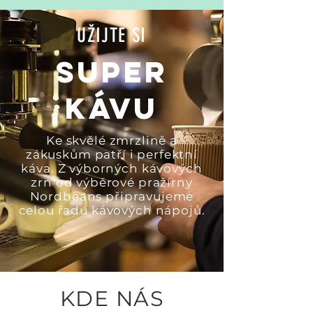
UŽIJTE SI
SUPER
KÁVU
Ke skvělé zmrzlině a
zákuskům patří i perfektní
káva. Z výborných kávových
zrn od výběrové pražírny
Nordbeans připravujeme
celou řadu kávových nápojů.
KDE NÁS