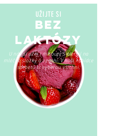
UŽIJTE SI
BEZ
LAKTÓZY
U nás si užijí i mlsouni s alergií na
mléčné složky a vegani. V naší nabídce
sorbetů si vyberou všichni.